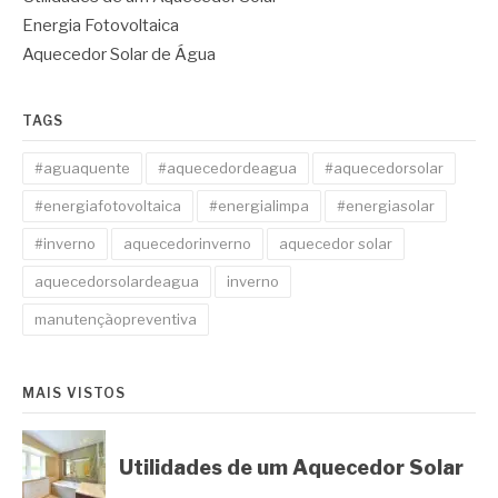
Energia Fotovoltaica
Aquecedor Solar de Água
TAGS
#aguaquente
#aquecedordeagua
#aquecedorsolar
#energiafotovoltaica
#energialimpa
#energiasolar
#inverno
aquecedorinverno
aquecedor solar
aquecedorsolardeagua
inverno
manutençãopreventiva
MAIS VISTOS