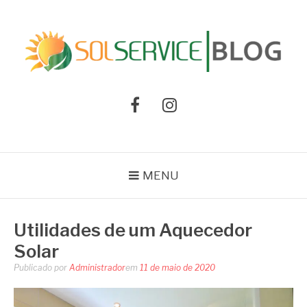
Pular
para
o
conteúdo
BLOG SOLSERVICE
Notícias e informações sobre aquecedores e climatização de água
Facebook
Instagram
MENU
Utilidades de um Aquecedor
Solar
Publicado por
Administrador
em
11 de maio de 2020