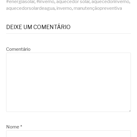
#energiasolar
,
#inverno
,
aquecedor solar
,
aquecedorinverno
,
aquecedorsolardeagua
,
inverno
,
manutençãopreventiva
DEIXE UM COMENTÁRIO
Comentário
Nome
*