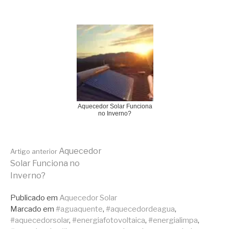
Aquecedor Solar Funciona
no Inverno?
Continue
Aquecedor
Artigo anterior
Solar Funciona no
Inverno?
lendo
Publicado em
Aquecedor Solar
Marcado em
#aguaquente
,
#aquecedordeagua
,
#aquecedorsolar
,
#energiafotovoltaica
,
#energialimpa
,