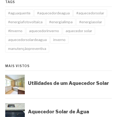
TAGS
#aguaquente
#aquecedordeagua
#aquecedorsolar
#energiafotovoltaica
#energialimpa
#energiasolar
#inverno
aquecedorinverno
aquecedor solar
aquecedorsolardeagua
inverno
manutençãopreventiva
MAIS VISTOS