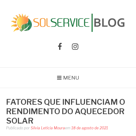
Pular
para
o
conteúdo
BLOG SOLSERVICE
Notícias e informações sobre aquecedores e climatização de água
Facebook
Instagram
MENU
FATORES QUE INFLUENCIAM O
RENDIMENTO DO AQUECEDOR
SOLAR
Publicado por
Silvia Letícia Moura
em
18 de agosto de 2021