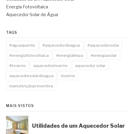
Energia Fotovoltaica
Aquecedor Solar de Água
TAGS
#aguaquente
#aquecedordeagua
#aquecedorsolar
#energiafotovoltaica
#energialimpa
#energiasolar
#inverno
aquecedorinverno
aquecedor solar
aquecedorsolardeagua
inverno
manutençãopreventiva
MAIS VISTOS